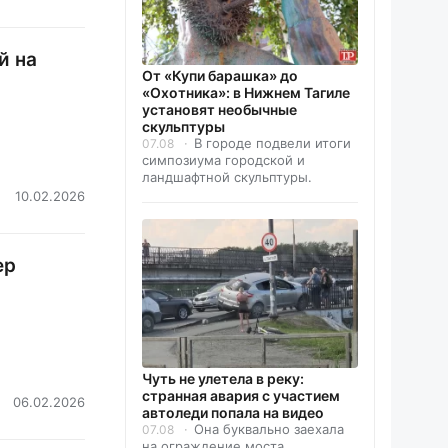
й на
От «Купи барашка» до
«Охотника»: в Нижнем Тагиле
установят необычные
скульптуры
В городе подвели итоги
07.08
симпозиума городской и
ландшафтной скульптуры.
10.02.2026
ер
Чуть не улетела в реку:
странная авария с участием
06.02.2026
автоледи попала на видео
Она буквально заехала
07.08
на ограждение моста.