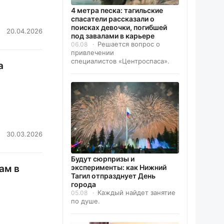
4 метра песка: тагильские
спасатели рассказали о
поисках девочки, погибшей
20.04.2026
под завалами в карьере
Решается вопрос о
06.08
привлечении
специалистов «Центроспаса».
а
30.03.2026
Будут сюрпризы и
ам в
эксперименты: как Нижний
Тагил отпразднует День
города
Каждый найдет занятие
05.08
по душе.