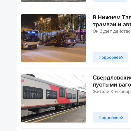
В Нижнем Таг
трамваи и ав
Он будет действо
Подробнее
Свердловские
пустыми ваг
Жители Качканара
Подробнее