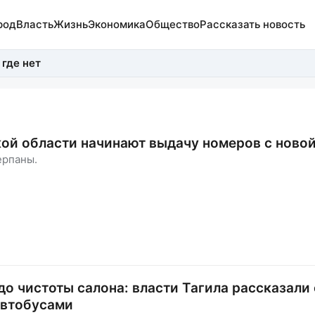
род
Власть
Жизнь
Экономика
Общество
Рассказать новость
 где нет
ой области начинают выдачу номеров с ново
ерпаны.
до чистоты салона: власти Тагила рассказали 
автобусами