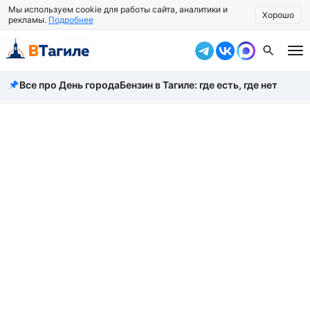
Мы используем cookie для работы сайта, аналитики и
Хорошо
рекламы.
Подробнее
Все про День города
Бензин в Тагиле: где есть, где нет
Все новости
Происшествия
Город
Власть
Жизнь
Экономика
Общество
Рассказать новость