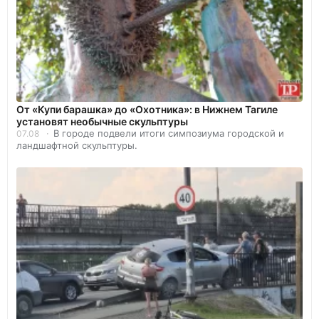
От «Купи барашка» до «Охотника»: в Нижнем Тагиле
установят необычные скульптуры
В городе подвели итоги симпозиума городской и
07.08
ландшафтной скульптуры.