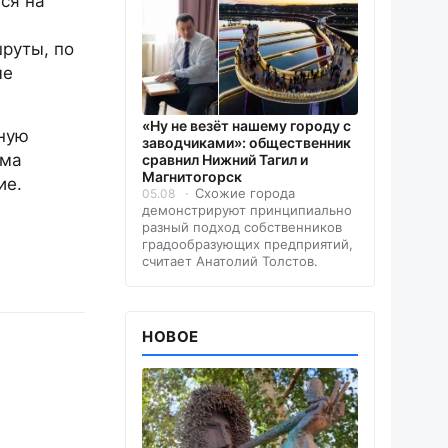
ся на
шруты, по
ые
«Ну не везёт нашему городу с
тную
заводчиками»: общественник
мма
сравнил Нижний Тагил и
Магнитогорск
ие.
Схожие города
05.08
демонстрируют принципиально
разный подход собственников
градообразующих предприятий,
считает Анатолий Толстов.
НОВОЕ