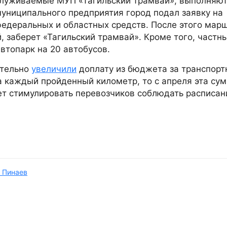
служиваемые МУП «Тагильский трамвай», выполняют
 муниципального предприятия город подал заявку на
федеральных и областных средств. После этого мар
, заберет «Тагильский трамвай». Кроме того, частн
втопарк на 20 автобусов.
ительно
увеличили
доплату из бюджета за транспор
 за каждый пройденный километр, то с апреля эта су
дет стимулировать перевозчиков соблюдать расписан
 Пинаев