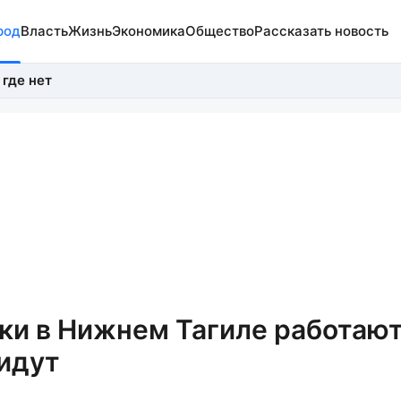
род
Власть
Жизнь
Экономика
Общество
Рассказать новость
 где нет
ки в Нижнем Тагиле работаю
 идут