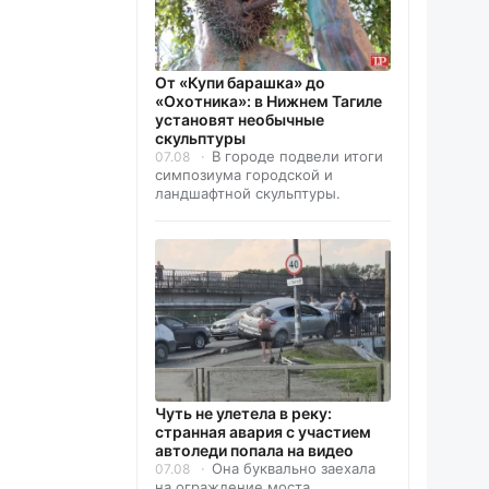
От «Купи барашка» до
«Охотника»: в Нижнем Тагиле
установят необычные
скульптуры
В городе подвели итоги
07.08
симпозиума городской и
ландшафтной скульптуры.
Чуть не улетела в реку:
странная авария с участием
автоледи попала на видео
Она буквально заехала
07.08
на ограждение моста.