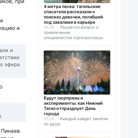
иков, при
4 метра песка: тагильские
спасатели рассказали о
поисках девочки, погибшей
бя
под завалами в карьере
Решается вопрос о
06.08
уацию и
привлечении
специалистов «Центроспаса».
али и
ветствии
го эфира
о
Будут сюрпризы и
эксперименты: как Нижний
Тагил отпразднует День
города
.
Каждый найдет занятие
05.08
по душе.
в Пинаев