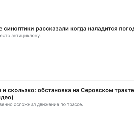
 синоптики рассказали когда наладится пого
есто антициклону.
 и скользко: обстановка на Серовском тракте
идео)
венно осложнил движение по трассе.