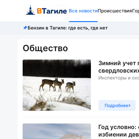
Все новости
Происшествия
Го
Бензин в Тагиле: где есть, где нет
Общество
Зимний учет 
свердловских
Инспекторы и охо
Подробнее
Год условно:
избиении дев