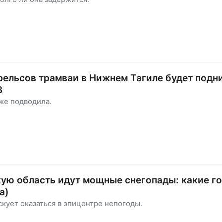
ельсов трамваи в Нижнем Тагиле будет подн
З
же подводила.
ую область идут мощные снегопады: какие г
а)
кует оказаться в эпицентре непогоды.