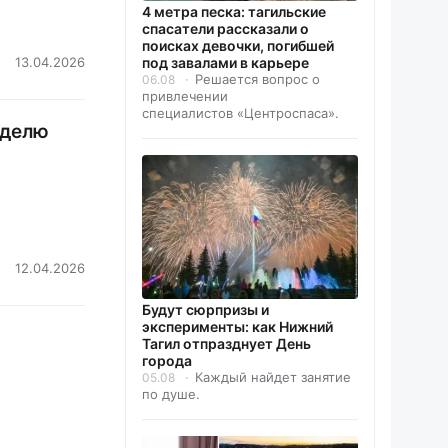
4 метра песка: тагильские
спасатели рассказали о
поисках девочки, погибшей
13.04.2026
под завалами в карьере
Решается вопрос о
06.08
привлечении
специалистов «Центроспаса».
еделю
12.04.2026
Будут сюрпризы и
эксперименты: как Нижний
Тагил отпразднует День
города
Каждый найдет занятие
05.08
по душе.