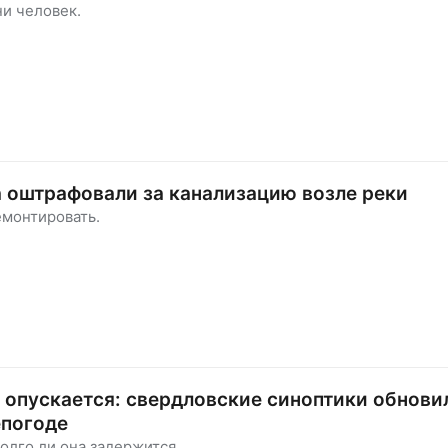
ни человек.
 оштрафовали за канализацию возле реки
емонтировать.
 опускается: свердловские синоптики обнови
епогоде
долго ли она задержится.