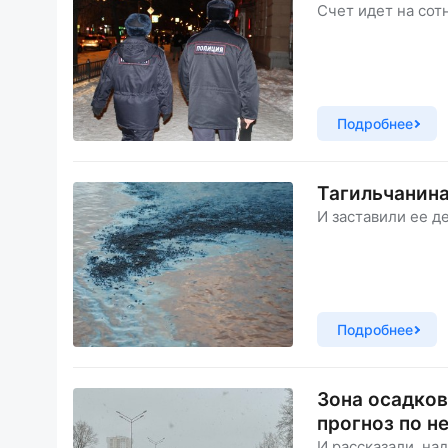
Счет идет на сот
Подробнее
Тагильчанина
И заставили ее д
Подробнее
Зона осадков
прогноз по н
И рассказали, на