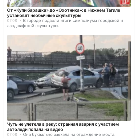
От «Купи барашка» до «Охотника»: в Нижнем Тагиле
установят необычные скульптуры
В городе подвели итоги симпозиума городской и
07.08
ландшафтной скульптуры.
Чуть не улетела в реку: странная авария с участием
автоледи попала на видео
Она буквально заехала на ограждение моста.
07.08