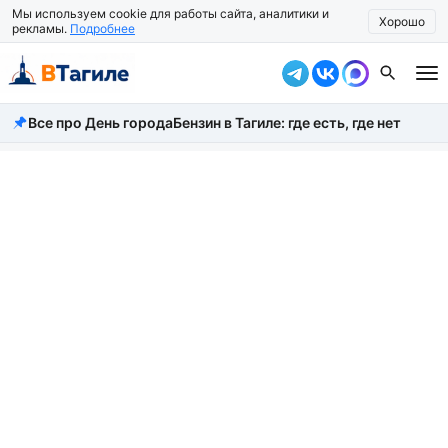
Мы используем cookie для работы сайта, аналитики и
Хорошо
рекламы.
Подробнее
Все про День города
Бензин в Тагиле: где есть, где нет
Все новости
Происшествия
Город
Власть
Жизнь
Экономика
Общество
Рассказать новость