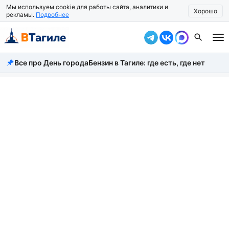
Мы используем cookie для работы сайта, аналитики и
Хорошо
рекламы.
Подробнее
Все про День города
Бензин в Тагиле: где есть, где нет
Все новости
Происшествия
Город
Власть
Жизнь
Экономика
Общество
Рассказать новость