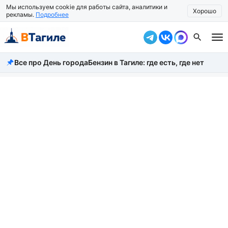
Мы используем cookie для работы сайта, аналитики и
Хорошо
рекламы.
Подробнее
Все про День города
Бензин в Тагиле: где есть, где нет
Все новости
Происшествия
Город
Власть
Жизнь
Экономика
Общество
Рассказать новость