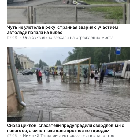
Чуть не улетела в реку: странная авария с участием
автоледи попала на видео
Она буквально заехала на ограждение моста.
07.08
Снова циклон: спасатели предупредили свердловчан о
непогоде, а синоптики дали прогноз по городам
Нижний Тагил рискует оказаться в эпицентре.
07.08