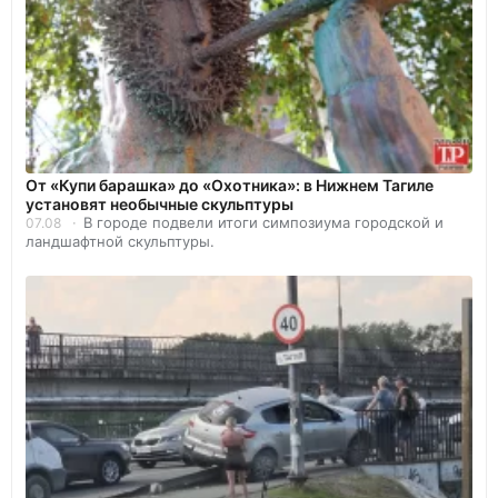
От «Купи барашка» до «Охотника»: в Нижнем Тагиле
установят необычные скульптуры
В городе подвели итоги симпозиума городской и
07.08
ландшафтной скульптуры.