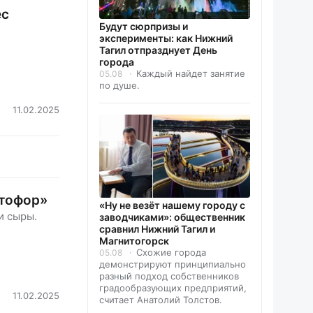
ес
Будут сюрпризы и
эксперименты: как Нижний
Тагил отпразднует День
города
Каждый найдет занятие
05.08
по душе.
11.02.2025
етофор»
«Ну не везёт нашему городу с
и сыры.
заводчиками»: общественник
сравнил Нижний Тагил и
Магнитогорск
Схожие города
05.08
демонстрируют принципиально
разный подход собственников
градообразующих предприятий,
11.02.2025
считает Анатолий Толстов.