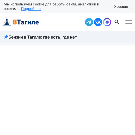
Мы используем cookie для работы сайта, аналитики и
Хорошо
рекламы.
Подробнее
Бензин в Тагиле: где есть, где нет
Все новости
Происшествия
Город
Власть
Жизнь
Экономика
Общество
Рассказать новость