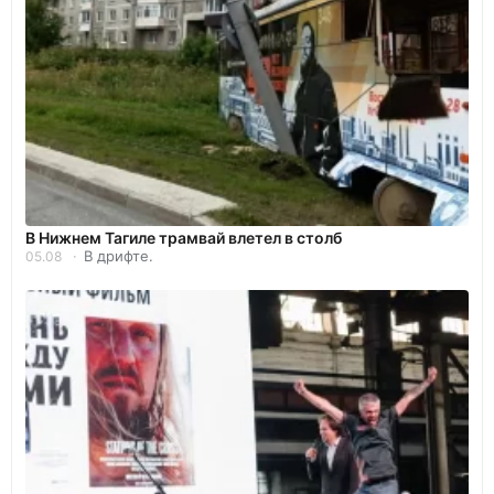
В Нижнем Тагиле трамвай влетел в столб
В дрифте.
05.08