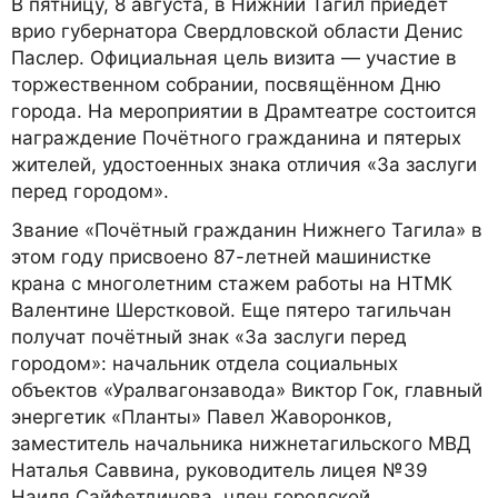
В пятницу, 8 августа, в Нижний Тагил приедет
врио губернатора Свердловской области Денис
Паслер. Официальная цель визита — участие в
торжественном собрании, посвящённом Дню
города. На мероприятии в Драмтеатре состоится
награждение Почётного гражданина и пятерых
жителей, удостоенных знака отличия «За заслуги
перед городом».
Звание «Почётный гражданин Нижнего Тагила» в
этом году присвоено 87-летней машинистке
крана с многолетним стажем работы на НТМК
Валентине Шерстковой. Еще пятеро тагильчан
получат почётный знак «За заслуги перед
городом»: начальник отдела социальных
объектов «Уралвагонзавода» Виктор Гок, главный
энергетик «Планты» Павел Жаворонков,
заместитель начальника нижнетагильского МВД
Наталья Саввина, руководитель лицея №39
Наиля Сайфетдинова, член городской