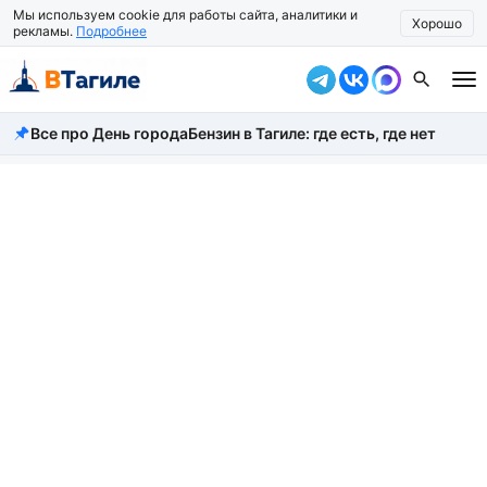
Мы используем cookie для работы сайта, аналитики и
Хорошо
рекламы.
Подробнее
Все про День города
Бензин в Тагиле: где есть, где нет
Все новости
Происшествия
Город
Власть
Жизнь
Экономика
Общество
Рассказать новость