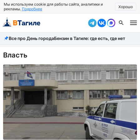
Мы используем cookie для работы сайта, аналитики и
Хорошо
рекламы.
Подробнее
Все про День города
Бензин в Тагиле: где есть, где нет
Все новости
Происшествия
Власть
Город
Власть
Жизнь
Экономика
Общество
Рассказать новость