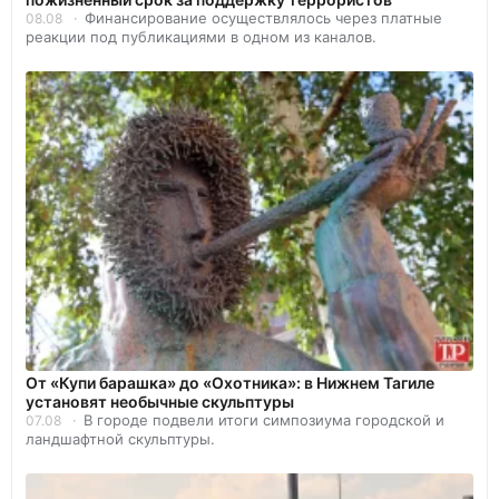
Финансирование осуществлялось через платные
08.08
реакции под публикациями в одном из каналов.
От «Купи барашка» до «Охотника»: в Нижнем Тагиле
установят необычные скульптуры
В городе подвели итоги симпозиума городской и
07.08
ландшафтной скульптуры.