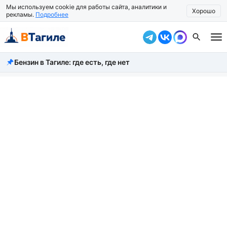
Мы используем cookie для работы сайта, аналитики и
Хорошо
рекламы.
Подробнее
Бензин в Тагиле: где есть, где нет
Все новости
Происшествия
Город
Власть
Жизнь
Экономика
Общество
Рассказать новость