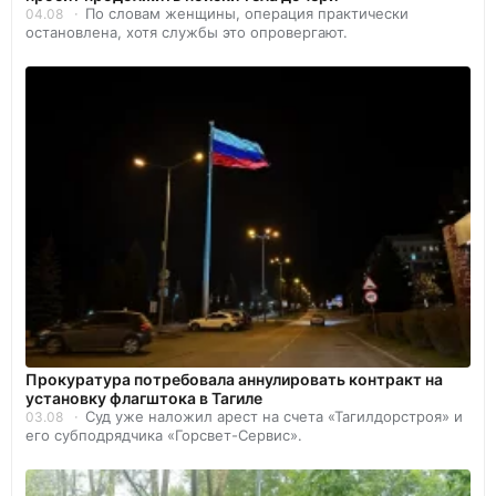
По словам женщины, операция практически
04.08
остановлена, хотя службы это опровергают.
Прокуратура потребовала аннулировать контракт на
установку флагштока в Тагиле
Суд уже наложил арест на счета «Тагилдорстроя» и
03.08
его субподрядчика «Горсвет-Сервис».