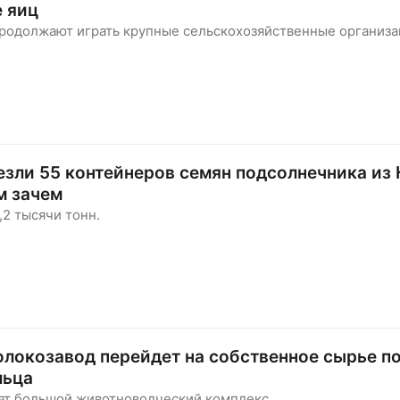
 яиц
родолжают играть крупные сельскохозяйственные организа
езли 55 контейнеров семян подсолнечника из 
м зачем
,2 тысячи тонн.
локозавод перейдет на собственное сырье п
льца
оят большой животноводческий комплекс.