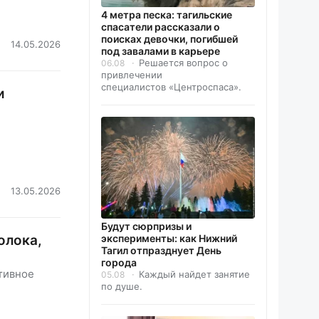
4 метра песка: тагильские
спасатели рассказали о
поисках девочки, погибшей
14.05.2026
под завалами в карьере
Решается вопрос о
06.08
привлечении
специалистов «Центроспаса».
и
13.05.2026
Будут сюрпризы и
олока,
эксперименты: как Нижний
Тагил отпразднует День
города
тивное
Каждый найдет занятие
05.08
по душе.