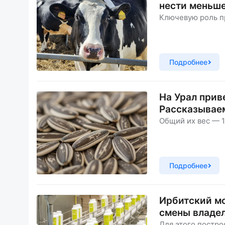
нести меньше
Ключевую роль п
Подробнее
На Урал прив
Рассказывае
Общий их вес — 1
Подробнее
Ирбитский мо
смены владе
Для этого постр