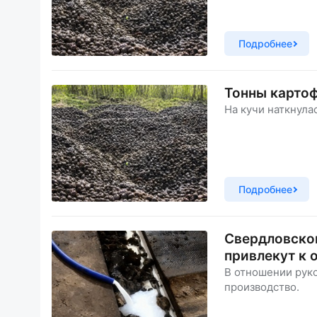
Подробнее
Тонны картоф
На кучи наткнула
Подробнее
Свердловског
привлекут к 
В отношении рук
производство.