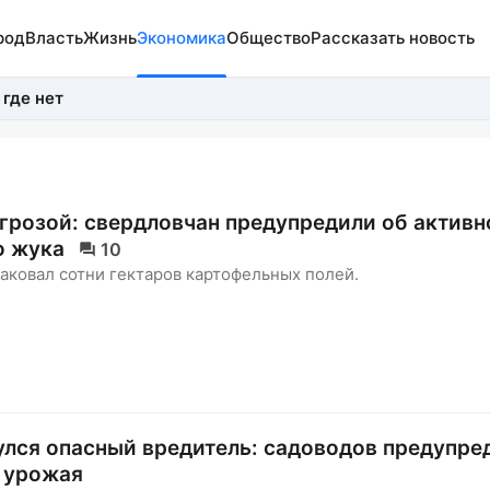
род
Власть
Жизнь
Экономика
Общество
Рассказать новость
 где нет
грозой: свердловчан предупредили об активн
о жука
10
аковал сотни гектаров картофельных полей.
улся опасный вредитель: садоводов предупре
 урожая