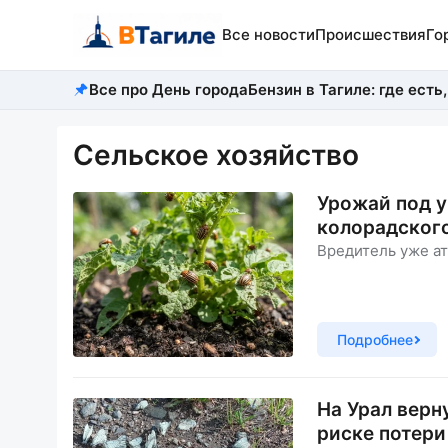
Все новости
Происшествия
Го
Все про День города
Бензин в Тагиле: где есть,
Сельское хозяйство
Урожай под у
колорадског
Вредитель уже ат
Подробнее
На Урал верн
риске потери