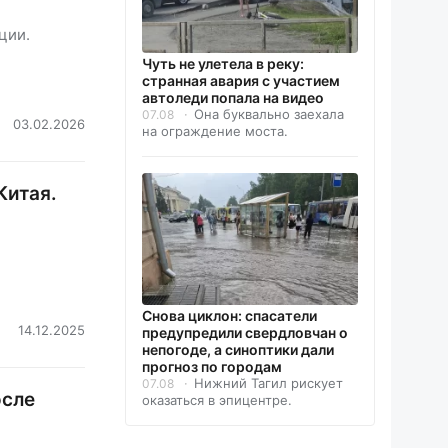
ции.
Чуть не улетела в реку:
странная авария с участием
автоледи попала на видео
Она буквально заехала
07.08
03.02.2026
на ограждение моста.
Китая.
Снова циклон: спасатели
14.12.2025
предупредили свердловчан о
непогоде, а синоптики дали
прогноз по городам
Нижний Тагил рискует
07.08
осле
оказаться в эпицентре.