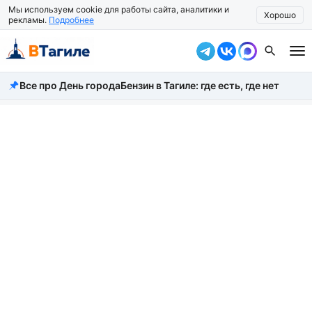
Мы используем cookie для работы сайта, аналитики и
Хорошо
рекламы.
Подробнее
Все про День города
Бензин в Тагиле: где есть, где нет
Все новости
Происшествия
Город
Власть
Жизнь
Экономика
Общество
Рассказать новость