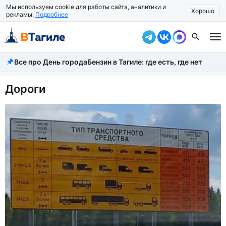
Мы используем cookie для работы сайта, аналитики и
Хорошо
рекламы.
Подробнее
Все про День города
Бензин в Тагиле: где есть, где нет
Все новости
Происшествия
Дороги
Город
Власть
Жизнь
Экономика
Общество
Рассказать новость