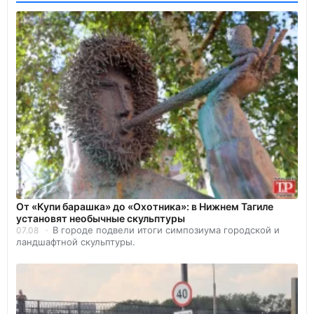
От «Купи барашка» до «Охотника»: в Нижнем Тагиле
установят необычные скульптуры
В городе подвели итоги симпозиума городской и
07.08
ландшафтной скульптуры.