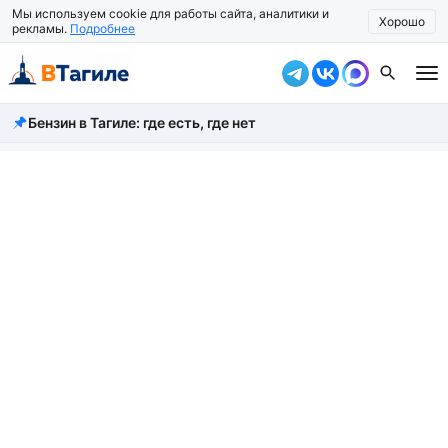
Мы используем cookie для работы сайта, аналитики и
Хорошо
рекламы.
Подробнее
Бензин в Тагиле: где есть, где нет
Все новости
Происшествия
Город
Власть
Жизнь
Экономика
Общество
Рассказать новость