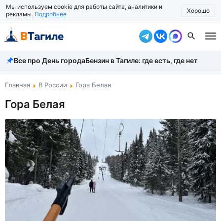
Мы используем cookie для работы сайта, аналитики и
Хорошо
рекламы.
Подробнее
Все про День города
Бензин в Тагиле: где есть, где нет
Все новости
Происшествия
Главная
В России
Гора Белая
Гора Белая
Город
Власть
Жизнь
Экономика
Общество
Рассказать новость