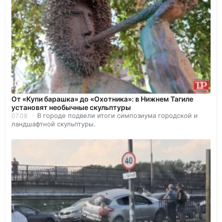
От «Купи барашка» до «Охотника»: в Нижнем Тагиле
установят необычные скульптуры
В городе подвели итоги симпозиума городской и
07.08
ландшафтной скульптуры.