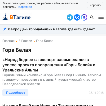
Мы используем cookie для работы сайта, аналитики и
Хорошо
рекламы.
Подробнее
Все про День города
Бензин в Тагиле: где есть, где нет
Все новости
Происшествия
Главная
В России
Гора Белая
Гора Белая
Город
Власть
«Народ беднеет»: эксперт засомневался в
успехе проекта превращения «Горы Белой» в
Жизнь
Уральские Альпы
Горнолыжный комплекс «Гора Белая» под Нижним Тагилом
Экономика
планируют превратить в главный туристический кластер
Свердловской области.
Общество
Подробнее
28.11.2018
Рассказать новость
На горе Белой под Нижним Тагилом открыли