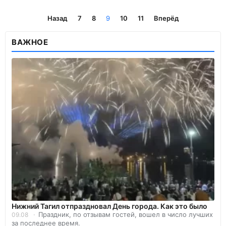
Назад
7
8
9
10
11
Вперёд
ВАЖНОЕ
Нижний Тагил отпраздновал День города. Как это было
Праздник, по отзывам гостей, вошел в число лучших
09.08
за последнее время.