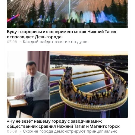
Будут сюрпризы и эксперименты: как Нижний Тагил
отпразднует День города
Каждый найдет занятие по душе.
05.08
«Ну не везёт нашему городу с заводчиками»:
общественник сравнил Нижний Тагил и Магнитогорск
Схожие города демонстрируют принципиально
05.08