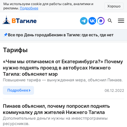
Мы используем cookie для работы сайта, аналитики и
Хорошо
рекламы.
Подробнее
Все про День города
Бензин в Тагиле: где есть, где нет
Все новости
Происшествия
Тарифы
Город
«Чем мы отличаемся от Екатеринбурга?» Почему
нужно поднять проезд в автобусах Нижнего
Власть
Тагила: объясняет мэр
Повышение тарифа — вынужденная мера, объяснил Пинаев.
Жизнь
Подробнее
06.12.2022
Экономика
Пинаев объяснил, почему попросил поднять
Общество
коммуналку для жителей Нижнего Тагила
Рассказать новость
Дополнительные деньги нужны на инвестпрограммы
ресурсников.