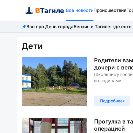
Все новости
Происшествия
Го
Все про День города
Бензин в Тагиле: где есть,
Дети
Родители взы
дочери с вел
Школьницу госпи
и ссадинами.
Подробнее
Прогулка в т
операцией