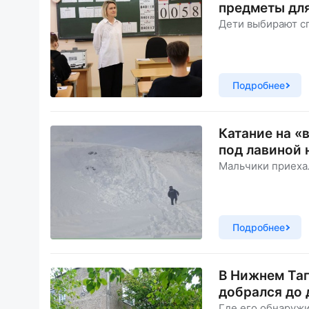
предметы дл
Дети выбирают сп
Подробнее
Катание на «
под лавиной 
Мальчики приехал
Подробнее
В Нижнем Таг
добрался до
Где его обнаружи