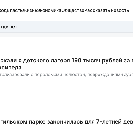
род
Власть
Жизнь
Экономика
Общество
Рассказать новость
 где нет
скали с детского лагеря 190 тысяч рублей за
осипеда
тализировали с переломами челюстей, повреждениями зубо
агильском парке закончилась для 7-летней де