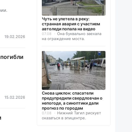
рии.
Чуть не улетела в реку:
странная авария с участием
автоледи попала на видео
Она буквально заехала
07.08
19.02.2026
на ограждение моста.
 погибли
Снова циклон: спасатели
15.02.2026
предупредили свердловчан о
непогоде, а синоптики дали
прогноз по городам
Нижний Тагил рискует
07.08
и
оказаться в эпицентре.