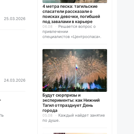
4 метра песка: тагильские
спасатели рассказали о
поисках девочки, погибшей
25.03.2026
под завалами в карьере
Решается вопрос о
06.08
привлечении
специалистов «Центроспаса».
24.03.2026
Будут сюрпризы и
т
эксперименты: как Нижний
Тагил отпразднует День
города
ть
Каждый найдет занятие
05.08
по душе.