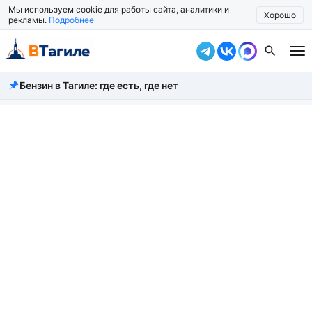
Мы используем cookie для работы сайта, аналитики и
Хорошо
рекламы.
Подробнее
Бензин в Тагиле: где есть, где нет
Все новости
Происшествия
Город
Власть
Жизнь
Экономика
Общество
Рассказать новость