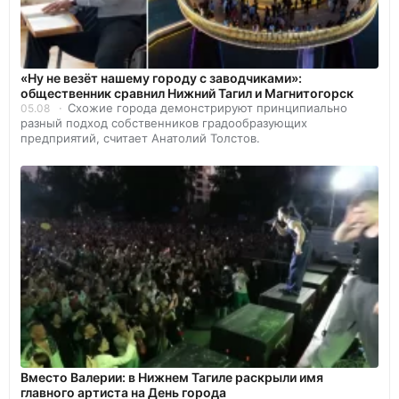
«Ну не везёт нашему городу с заводчиками»:
общественник сравнил Нижний Тагил и Магнитогорск
Схожие города демонстрируют принципиально
05.08
разный подход собственников градообразующих
предприятий, считает Анатолий Толстов.
Вместо Валерии: в Нижнем Тагиле раскрыли имя
главного артиста на День города