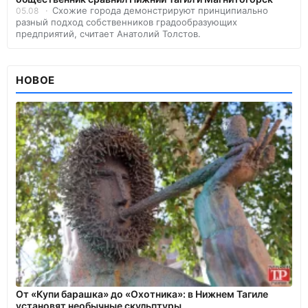
Схожие города демонстрируют принципиально
05.08
разный подход собственников градообразующих
предприятий, считает Анатолий Толстов.
НОВОЕ
От «Купи барашка» до «Охотника»: в Нижнем Тагиле
установят необычные скульптуры