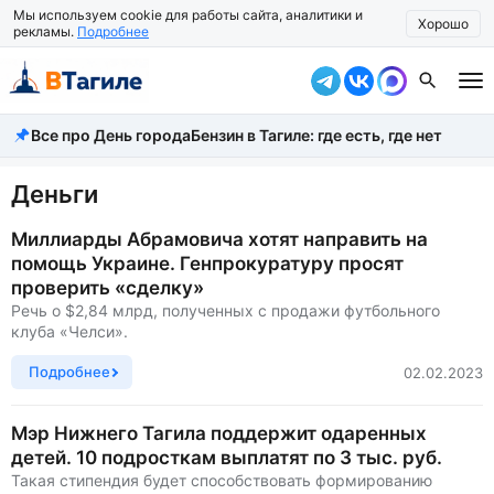
Мы используем cookie для работы сайта, аналитики и
Хорошо
рекламы.
Подробнее
Все про День города
Бензин в Тагиле: где есть, где нет
Все новости
Происшествия
Деньги
Город
Миллиарды Абрамовича хотят направить на
помощь Украине. Генпрокуратуру просят
Власть
проверить «сделку»
Речь о $2,84 млрд, полученных с продажи футбольного
Жизнь
клуба «Челси».
Экономика
Подробнее
02.02.2023
Общество
Мэр Нижнего Тагила поддержит одаренных
детей. 10 подросткам выплатят по 3 тыс. руб.
Рассказать новость
Такая стипендия будет способствовать формированию