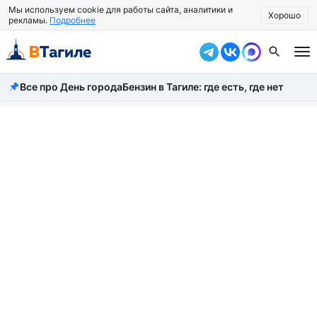
Мы используем cookie для работы сайта, аналитики и
Хорошо
рекламы.
Подробнее
Все про День города
Бензин в Тагиле: где есть, где нет
Все новости
Происшествия
Город
Власть
Жизнь
Экономика
Общество
Рассказать новость