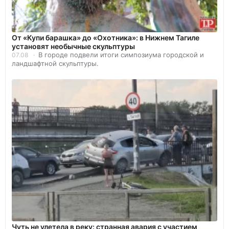
От «Купи барашка» до «Охотника»: в Нижнем Тагиле
установят необычные скульптуры
В городе подвели итоги симпозиума городской и
07.08
ландшафтной скульптуры.
Чуть не улетела в реку: странная авария с участием