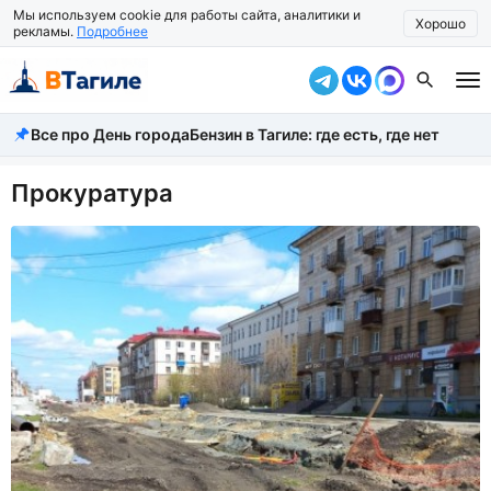
Мы используем cookie для работы сайта, аналитики и
Хорошо
рекламы.
Подробнее
Все про День города
Бензин в Тагиле: где есть, где нет
Все новости
Происшествия
Прокуратура
Город
Власть
Жизнь
Экономика
Общество
Рассказать новость