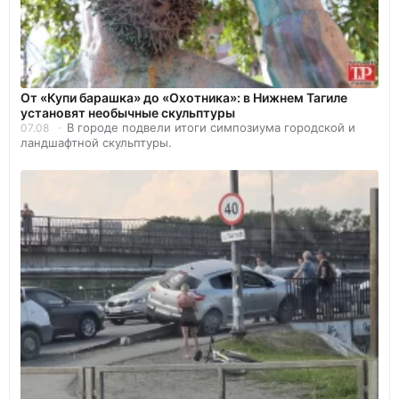
От «Купи барашка» до «Охотника»: в Нижнем Тагиле
установят необычные скульптуры
В городе подвели итоги симпозиума городской и
07.08
ландшафтной скульптуры.