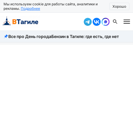
Мы используем cookie для работы сайта, аналитики и
Хорошо
рекламы.
Подробнее
Все про День города
Бензин в Тагиле: где есть, где нет
Все новости
Происшествия
Город
Власть
Жизнь
Экономика
Общество
Рассказать новость