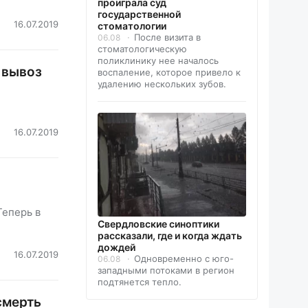
проиграла суд
государственной
16.07.2019
стоматологии
После визита в
06.08
стоматологическую
поликлинику нее началось
 вывоз
воспаление, которое привело к
удалению нескольких зубов.
16.07.2019
Теперь в
Свердловские синоптики
рассказали, где и когда ждать
дождей
16.07.2019
Одновременно с юго-
06.08
западными потоками в регион
подтянется тепло.
смерть