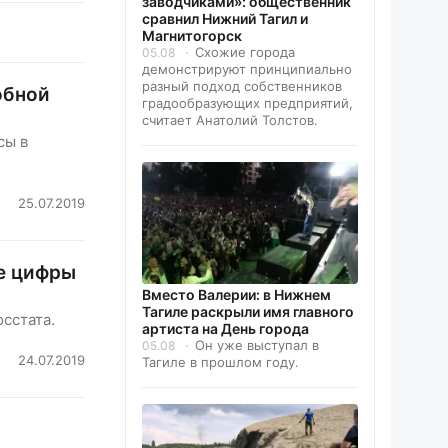
заводчиками»: общественник
сравнил Нижний Тагил и
Магнитогорск
Схожие города
05.08
демонстрируют принципиально
разный подход собственников
обной
градообразующих предприятий,
считает Анатолий Толстов.
сы в
25.07.2019
ые цифры
Вместо Валерии: в Нижнем
Тагиле раскрыли имя главного
сстата.
артиста на День города
Он уже выступал в
05.08
24.07.2019
Тагиле в прошлом году.