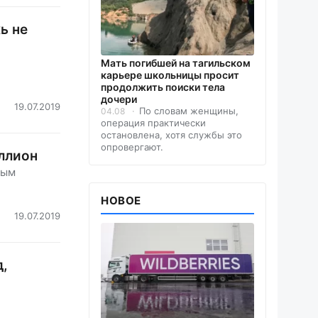
ь не
Мать погибшей на тагильском
карьере школьницы просит
продолжить поиски тела
дочери
19.07.2019
По словам женщины,
04.08
операция практически
остановлена, хотя службы это
опровергают.
иллион
рым
НОВОЕ
19.07.2019
д,