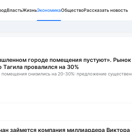
род
Власть
Жизнь
Экономика
Общество
Рассказать новость
мышленном городе помещения пустуют». Рынок
 Тагила провалился на 30%
е помещения снизились на 20-30%: предложение существен
ьчан займется компания миллиардера Виктора