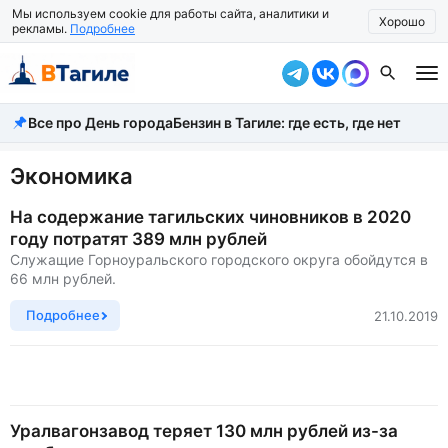
Мы используем cookie для работы сайта, аналитики и
Хорошо
рекламы.
Подробнее
Все про День города
Бензин в Тагиле: где есть, где нет
Все новости
Происшествия
Экономика
Город
На содержание тагильских чиновников в 2020
году потратят 389 млн рублей
Власть
Служащие Горноуральского городского округа обойдутся в
66 млн рублей.
Жизнь
Подробнее
21.10.2019
Экономика
Общество
Рассказать новость
Уралвагонзавод теряет 130 млн рублей из-за