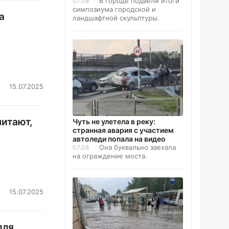
В городе подвели итоги
07.08
симпозиума городской и
а
ландшафтной скульптуры.
15.07.2025
читают,
Чуть не улетела в реку:
странная авария с участием
автоледи попала на видео
Она буквально заехала
07.08
на ограждение моста.
15.07.2025
для