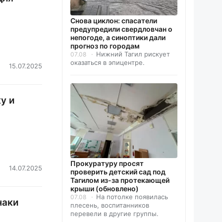
Снова циклон: спасатели
предупредили свердловчан о
непогоде, а синоптики дали
прогноз по городам
Нижний Тагил рискует
07.08
оказаться в эпицентре.
15.07.2025
у и
Прокуратуру просят
14.07.2025
проверить детский сад под
Тагилом из-за протекающей
крыши (обновлено)
На потолке появилась
07.08
наки
плесень, воспитанников
перевели в другие группы.