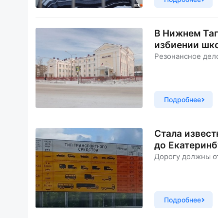
В Нижнем Таг
избиении шко
Резонансное дело
Подробнее
Стала извест
до Екатеринб
Дорогу должны от
Подробнее