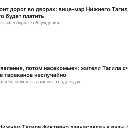
онт дорог во дворах: вице-мэр Нижнего Тагил
то будет платить
вызвало бурные обсуждения.
явления, потом насекомые»: жители Тагила с
е тараканов неслучайно
али беспокоить тараканы в подъездах.
Нижнем Тагиле фиктивно «зачисляли» в вузы 