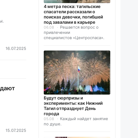
4 метра песка: тагильские
спасатели рассказали о
поисках девочки, погибшей
ы.
под завалами в карьере
Решается вопрос о
06.08
привлечении
специалистов «Центроспаса».
16.07.2025
ждают
Будут сюрпризы и
эксперименты: как Нижний
Тагил отпразднует День
города
Каждый найдет занятие
05.08
по душе.
15.07.2025