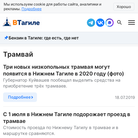
Мы используем cookie для работы сайта, аналитики и
Хорошо
рекламы.
Подробнее
Бензин в Тагиле: где есть, где нет
Все новости
Происшествия
Трамвай
Город
Три новых низкопольных трамвая могут
появится в Нижнем Тагиле в 2020 году (фото)
Власть
Губернатор Куйвашев пообещал выделить средства на
приобретение трёх трамваев.
Жизнь
Подробнее
18.07.2019
Экономика
С 1 июля в Нижнем Тагиле подорожает проезд в
Общество
трамвае
Стоимость проезда по Нижнему Тагилу в трамвае и в
Рассказать новость
маршрутке сравняются.