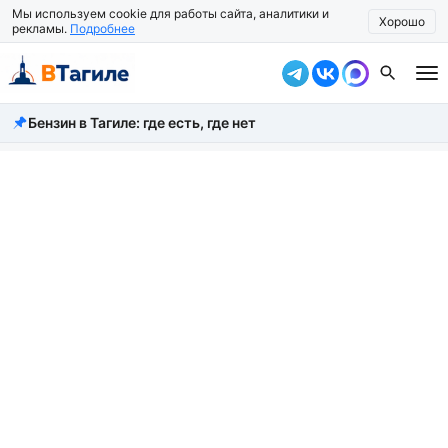
Мы используем cookie для работы сайта, аналитики и
Хорошо
рекламы.
Подробнее
Бензин в Тагиле: где есть, где нет
Все новости
Происшествия
Город
Власть
Жизнь
Экономика
Общество
Рассказать новость