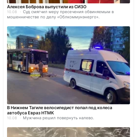
Алексея Боброва выпустили из СИЗО
Суд смягчил меру пресечения обвиняемым в
10.08
мошенничестве по делу «Облкоммунэнерго».
В Нижнем Тагиле велосипедист попал под колеса
автобуса Евраз НТМК
Мужчина решил повернуть налево.
10.08