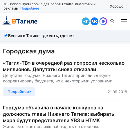
Мы используем cookie для работы сайта, аналитики и
Хорошо
рекламы.
Подробнее
Бензин в Тагиле: где есть, где нет
Все новости
Происшествия
Городская дума
Город
«Тагил-ТВ» в очередной раз попросил несколько
миллионов. Депутаты снова отказали
Власть
Депутаты гордумы Нижнего Тагила приняли «дикую»
корректировку бюджета, но с некоторыми условиями.
Жизнь
Подробнее
21.09.2018
Экономика
Гордума объявила о начале конкурса на
Общество
должность главы Нижнего Тагила: выбирать
мэра будут представители УВЗ и НТМК
Рассказать новость
Жителям остается лишь наблюдать со стороны.