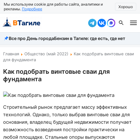
Мы используем cookie для работы сайта, аналитики и
Хорошо
рекламы.
Подробнее
Все про День города
Бензин в Тагиле: где есть, где нет
Все новости
Происшествия
Главная
Общество (май 2022)
Как подобрать винтовые сваи
для фундамента
Город
Как подобрать винтовые сваи для
фундамента
Власть
Жизнь
Экономика
Строительный рынок предлагает массу эффективных
технологий. Однако, только выбрав винтовые сваи для
Общество
основания, владелец будущей недвижимости получает
возможность возведения постройки практически на
Рассказать новость
любой площадке. Стальные опоры выпускаются