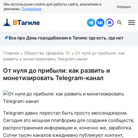
Мы используем cookie для работы сайта, аналитики и
Хорошо
рекламы.
Подробнее
Все про День города
Бензин в Тагиле: где есть, где нет
Все новости
Происшествия
Главная
Общество (февраль '5)
От нуля до прибыли: как
развить и монетизировать Telegram-канал
Город
От нуля до прибыли: как развить и
монетизировать Telegram-канал
Власть
Жизнь
Экономика
Telegram давно перестал быть просто мессенджером.
Общество
Сегодня это мощная платформа для создания сообществ,
распространения информации и, конечно же, заработка.
Рассказать новость
Сотни тысяч каналов ежедневно публикуют контент,