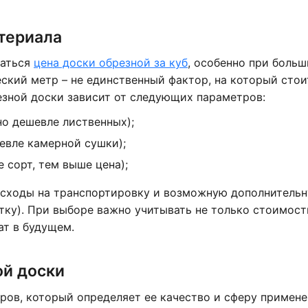
териала
ваться
цена доски обрезной за куб
, особенно при больш
еский метр – не единственный фактор, на который стои
зной доски зависит от следующих параметров:
о дешевле лиственных);
евле камерной сушки);
 сорт, тем выше цена);
расходы на транспортировку и возможную дополнитель
тку). При выборе важно учитывать не только стоимость
ат в будущем.
ой доски
ров, который определяет ее качество и сферу примене