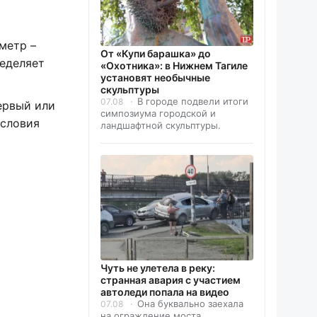
метр –
От «Купи барашка» до
ределяет
«Охотника»: в Нижнем Тагиле
установят необычные
скульптуры
В городе подвели итоги
07.08
ервый или
симпозиума городской и
условия
ландшафтной скульптуры.
Чуть не улетела в реку:
странная авария с участием
автоледи попала на видео
Она буквально заехала
07.08
на ограждение моста.