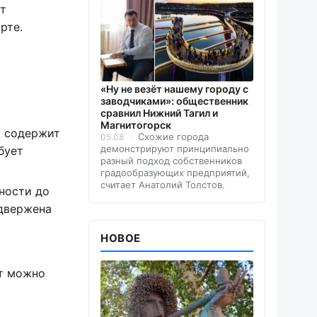
ут
рте.
«Ну не везёт нашему городу с
заводчиками»: общественник
сравнил Нижний Тагил и
Магнитогорск
а содержит
Схожие города
05.08
демонстрируют принципиально
бует
разный подход собственников
градообразующих предприятий,
считает Анатолий Толстов.
ности до
одвержена
НОВОЕ
от можно