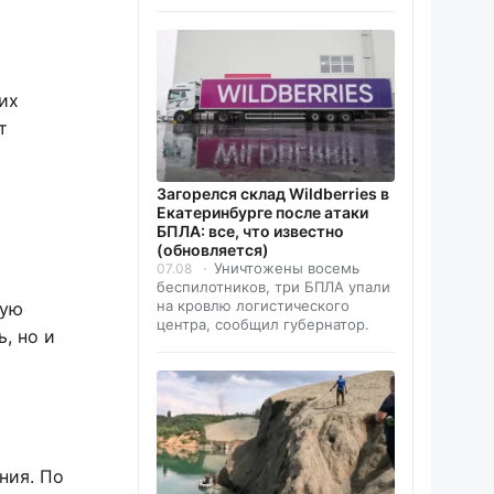
их
т
Загорелся склад Wildberries в
Екатеринбурге после атаки
БПЛА: все, что известно
(обновляется)
Уничтожены восемь
07.08
беспилотников, три БПЛА упали
на кровлю логистического
ную
центра, сообщил губернатор.
, но и
ния. По