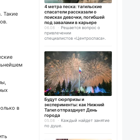
4 метра песка: тагильские
спасатели рассказали о
. Такие
поисках девочки, погибшей
ов.
под завалами в карьере
Решается вопрос о
06.08
привлечении
специалистов «Центроспаса».
еские
льнейшем
лы,
ных
Будут сюрпризы и
эксперименты: как Нижний
олько в
Тагил отпразднует День
города
Каждый найдет занятие
05.08
по душе.
ить