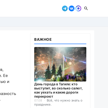
ВАЖНОЕ
в,
. Ее
тью и
День города в Тагиле: кто
выступит, во сколько салют,
как уехать и какие дороги
разность
перекроют
ь
Всё, что нужно знать о
07.08
празднике.