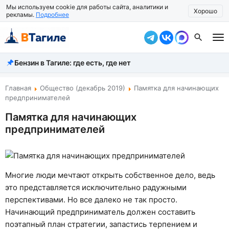
Мы используем cookie для работы сайта, аналитики и
Хорошо
рекламы.
Подробнее
Бензин в Тагиле: где есть, где нет
Все новости
Происшествия
Главная
Общество (декабрь 2019)
Памятка для начинающих
предпринимателей
Город
Памятка для начинающих
предпринимателей
Власть
Жизнь
Экономика
Многие люди мечтают открыть собственное дело, ведь
это представляется исключительно радужными
Общество
перспективами. Но все далеко не так просто.
Начинающий предприниматель должен составить
Рассказать новость
поэтапный план стратегии, запастись терпением и