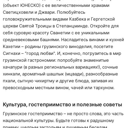
(объект ЮНЕСКО) с ее величественными храмами
Светицховели и Джвари. Полюбуйтесь
головокружительными видами Казбека и Гергетской
церкви Святой Троицы в Степанцминде. Откройте для
себя суровую красоту Сванетии с ее уникальными
средневековыми башнями. Насладитесь винами и кухней
Кахетии – родины грузинского виноделия, посетите
Сигнахи – "город любви". И, конечно, погрузитесь в мир
грузинской гастрономии: попробуйте знаменитые
хачапури (в разных региональных вариациях!), сочные
хинкали, ароматный шашлык (мцвади), разнообразные
пхали, сытную чихиртму и другие блюда, запивая их
превосходным местным вином, чачей или тархуном.
Культура, гостеприимство и полезные советы
Грузинское гостеприимство – не просто слова, это часть
национальной культуры. Будьте готовы к радушному
приему, щедрым застольям и душевным беседам.