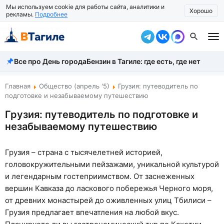
Мы используем cookie для работы сайта, аналитики и
Хорошо
рекламы.
Подробнее
Все про День города
Бензин в Тагиле: где есть, где нет
Все новости
Происшествия
Главная
Общество (апрель '5)
Грузия: путеводитель по
подготовке и незабываемому путешествию
Город
Грузия: путеводитель по подготовке и
незабываемому путешествию
Власть
Жизнь
Грузия – страна с тысячелетней историей,
головокружительными пейзажами, уникальной культурой
Экономика
и легендарным гостеприимством. От заснеженных
Общество
вершин Кавказа до ласкового побережья Черного моря,
от древних монастырей до оживленных улиц Тбилиси –
Рассказать новость
Грузия предлагает впечатления на любой вкус.