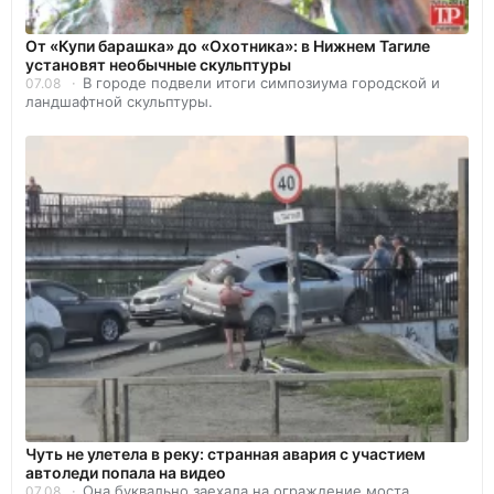
От «Купи барашка» до «Охотника»: в Нижнем Тагиле
установят необычные скульптуры
В городе подвели итоги симпозиума городской и
07.08
ландшафтной скульптуры.
Чуть не улетела в реку: странная авария с участием
автоледи попала на видео
Она буквально заехала на ограждение моста.
07.08