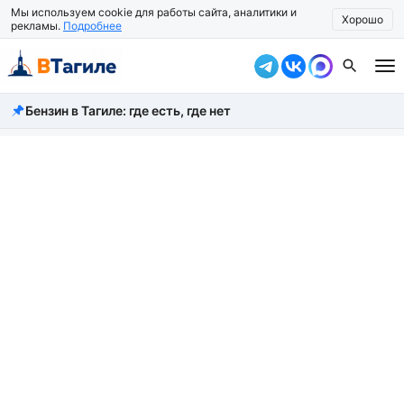
Мы используем cookie для работы сайта, аналитики и
Хорошо
рекламы.
Подробнее
Бензин в Тагиле: где есть, где нет
Все новости
Происшествия
Город
Власть
Жизнь
Экономика
Общество
Рассказать новость