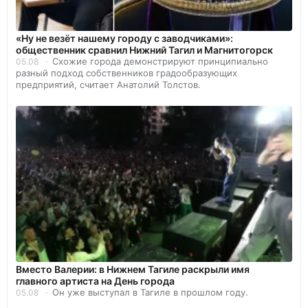
«Ну не везёт нашему городу с заводчиками»:
общественник сравнил Нижний Тагил и Магнитогорск
Схожие города демонстрируют принципиально
05.08
разный подход собственников градообразующих
предприятий, считает Анатолий Толстов.
Вместо Валерии: в Нижнем Тагиле раскрыли имя
главного артиста на День города
Он уже выступал в Тагиле в прошлом году.
05.08