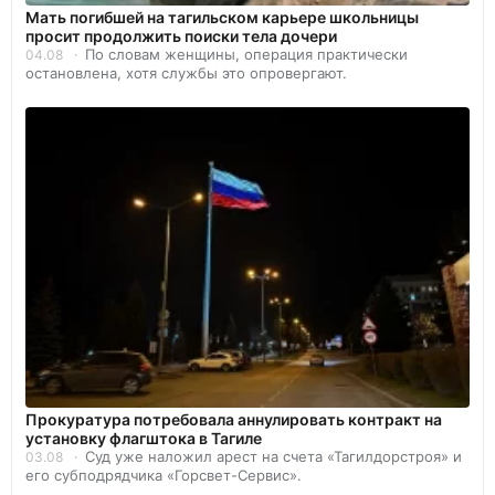
Мать погибшей на тагильском карьере школьницы
просит продолжить поиски тела дочери
По словам женщины, операция практически
04.08
остановлена, хотя службы это опровергают.
Прокуратура потребовала аннулировать контракт на
установку флагштока в Тагиле
Суд уже наложил арест на счета «Тагилдорстроя» и
03.08
его субподрядчика «Горсвет-Сервис».