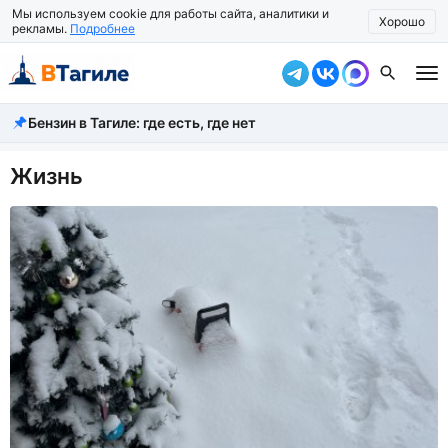
Мы используем cookie для работы сайта, аналитики и
Хорошо
рекламы.
Подробнее
Бензин в Тагиле: где есть, где нет
Все новости
Происшествия
Жизнь
Город
Власть
Жизнь
Экономика
Общество
Рассказать новость