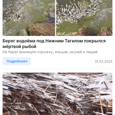
Берег водоёма под Нижним Тагилом покрылся
мёртвой рыбой
На берег выкинуло сорожку, ельцов, окуней и лещей.
Подробнее
31.03.2025