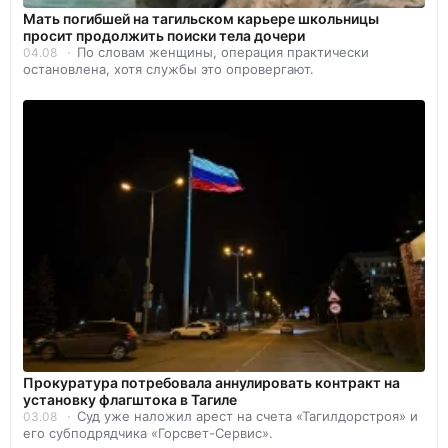
Мать погибшей на тагильском карьере школьницы
просит продолжить поиски тела дочери
По словам женщины, операция практически
04.08
остановлена, хотя службы это опровергают.
Прокуратура потребовала аннулировать контракт на
установку флагштока в Тагиле
Суд уже наложил арест на счета «Тагилдорстроя» и
03.08
его субподрядчика «Горсвет-Сервис».