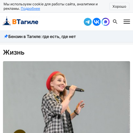
Мы используем cookie для работы сайта, аналитики и
Хорошо
рекламы.
Подробнее
Бензин в Тагиле: где есть, где нет
Все новости
Происшествия
Жизнь
Город
Власть
Жизнь
Экономика
Общество
Рассказать новость