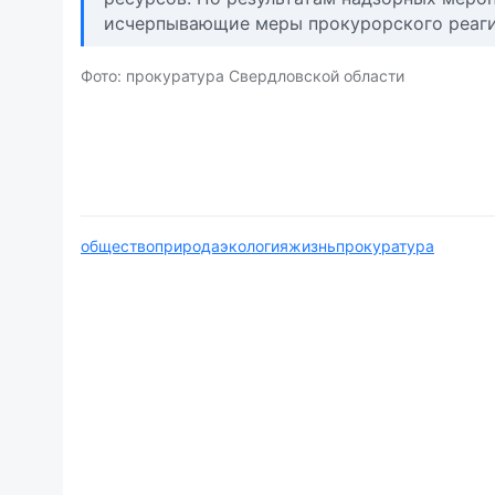
исчерпывающие меры прокурорского реаги
Фото: прокуратура Свердловской области
общество
природа
экология
жизнь
прокуратура