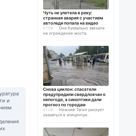
Чуть не улетела в реку:
странная авария с участием
автоледи попала на видео
Она буквально заехала
07.08
на ограждение моста.
Снова циклон: спасатели
уратура
предупредили свердловчан о
непогоде, а синоптики дали
ти и
прогноз по городам
ением
Нижний Тагил рискует
07.08
оказаться в эпицентре.
деления
их