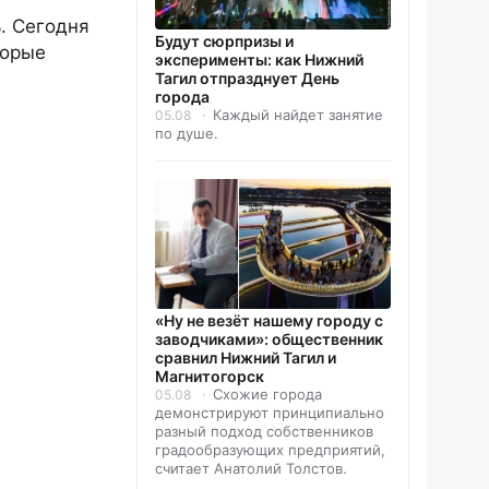
. Сегодня
Будут сюрпризы и
торые
эксперименты: как Нижний
Тагил отпразднует День
города
Каждый найдет занятие
05.08
по душе.
«Ну не везёт нашему городу с
заводчиками»: общественник
сравнил Нижний Тагил и
Магнитогорск
Схожие города
05.08
демонстрируют принципиально
разный подход собственников
градообразующих предприятий,
считает Анатолий Толстов.