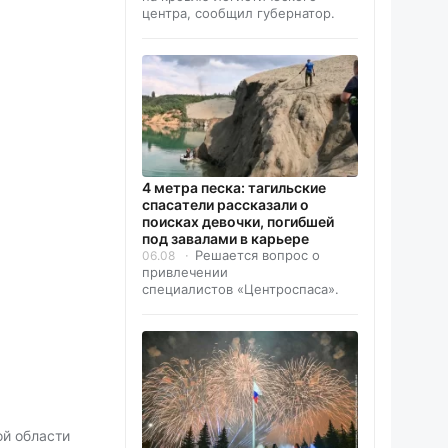
центра, сообщил губернатор.
4 метра песка: тагильские
спасатели рассказали о
поисках девочки, погибшей
под завалами в карьере
Решается вопрос о
06.08
привлечении
специалистов «Центроспаса».
ой области