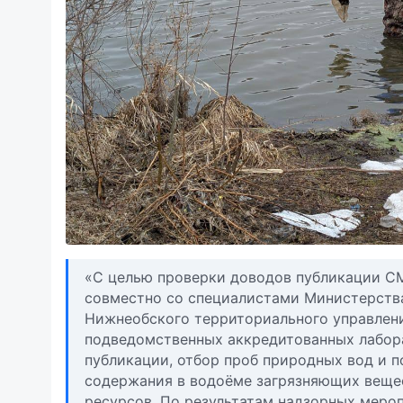
«С целью проверки доводов публикации СМ
совместно со специалистами Министерства
Нижнеобского территориального управлени
подведомственных аккредитованных лабора
публикации, отбор проб природных вод и 
содержания в водоёме загрязняющих вещес
ресурсов. По результатам надзорных меро