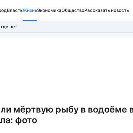
род
Власть
Жизнь
Экономика
Общество
Рассказать новость
 где нет
и мёртвую рыбу в водоёме 
ла: фото