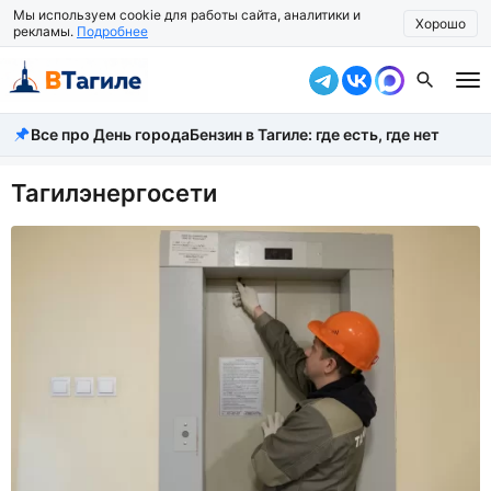
Мы используем cookie для работы сайта, аналитики и
Хорошо
рекламы.
Подробнее
Все про День города
Бензин в Тагиле: где есть, где нет
Все новости
Происшествия
Тагилэнергосети
Город
Власть
Жизнь
Экономика
Общество
Рассказать новость