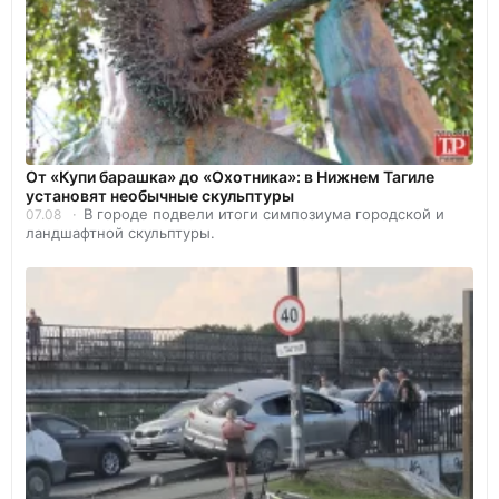
От «Купи барашка» до «Охотника»: в Нижнем Тагиле
установят необычные скульптуры
В городе подвели итоги симпозиума городской и
07.08
ландшафтной скульптуры.