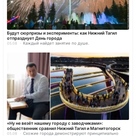
Будут сюрпризы и эксперименты: как Нижний Тагил
отпразднует День города
Каждый найдет занятие по душе.
05.08
«Ну не везёт нашему городу с заводчиками»:
общественник сравнил Нижний Тагил и Магнитогорск
Схожие города демонстрируют принципиально
05.08