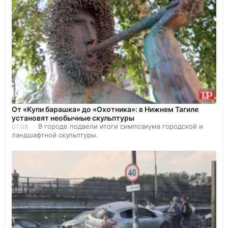
От «Купи барашка» до «Охотника»: в Нижнем Тагиле
установят необычные скульптуры
В городе подвели итоги симпозиума городской и
07.08
ландшафтной скульптуры.