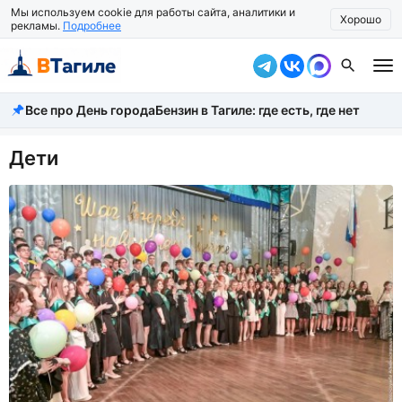
Мы используем cookie для работы сайта, аналитики и
Хорошо
рекламы.
Подробнее
Все про День города
Бензин в Тагиле: где есть, где нет
Все новости
Происшествия
Дети
Город
Власть
Жизнь
Экономика
Общество
Рассказать новость