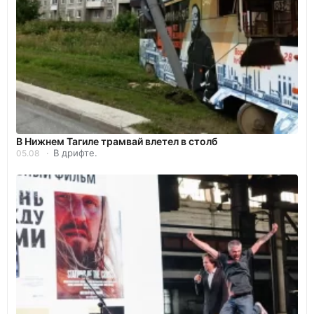
В Нижнем Тагиле трамвай влетел в столб
В дрифте.
05.08