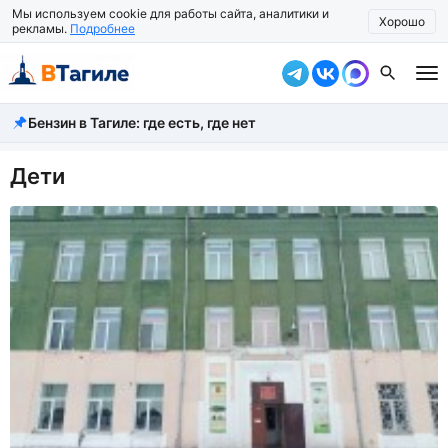
Мы используем cookie для работы сайта, аналитики и
Хорошо
рекламы.
Подробнее
Бензин в Тагиле: где есть, где нет
Все новости
Происшествия
Дети
Город
Власть
Жизнь
Экономика
Общество
Рассказать новость