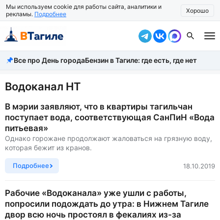
Мы используем cookie для работы сайта, аналитики и
Хорошо
рекламы.
Подробнее
Все про День города
Бензин в Тагиле: где есть, где нет
Все новости
Происшествия
Водоканал НТ
Город
В мэрии заявляют, что в квартиры тагильчан
поступает вода, соответствующая СанПиН «Вода
Власть
питьевая»
Однако горожане продолжают жаловаться на грязную воду,
Жизнь
которая бежит из кранов.
Экономика
Подробнее
18.10.2019
Общество
Рабочие «Водоканала» уже ушли с работы,
попросили подождать до утра: в Нижнем Тагиле
Рассказать новость
двор всю ночь простоял в фекалиях из-за