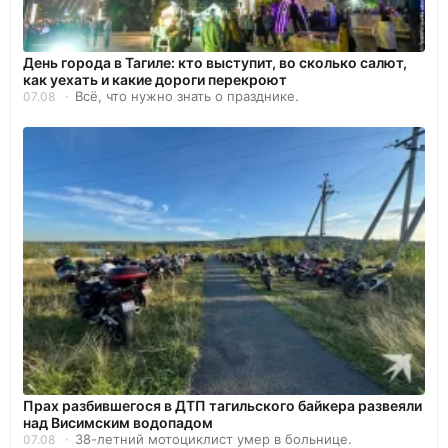
День города в Тагиле: кто выступит, во сколько салют,
как уехать и какие дороги перекроют
Всё, что нужно знать о празднике.
07.08
Прах разбившегося в ДТП тагильского байкера развеяли
над Висимским водопадом
38-летний мотоциклист умер в больнице.
07.08