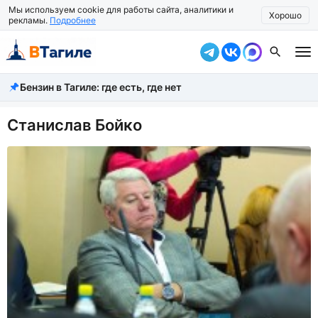
Мы используем cookie для работы сайта, аналитики и
Хорошо
рекламы.
Подробнее
Бензин в Тагиле: где есть, где нет
Все новости
Происшествия
Станислав Бойко
Город
Власть
Жизнь
Экономика
Общество
Рассказать новость