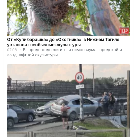
От «Купи барашка» до «Охотника»: в Нижнем Тагиле
установят необычные скульптуры
В городе подвели итоги симпозиума городской и
07.08
ландшафтной скульптуры.