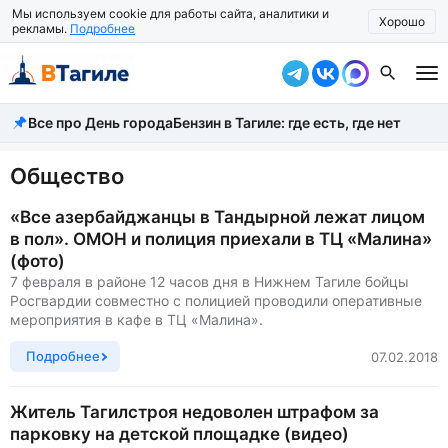
Мы используем cookie для работы сайта, аналитики и
Хорошо
рекламы.
Подробнее
Все про День города
Бензин в Тагиле: где есть, где нет
Все новости
Происшествия
Общество
Город
«Все азербайджанцы в Тандырной лежат лицом
в пол». ОМОН и полиция приехали в ТЦ «Малина»
Власть
(фото)
7 февраля в районе 12 часов дня в Нижнем Тагиле бойцы
Жизнь
Росгвардии совместно с полицией проводили оперативные
мероприятия в кафе в ТЦ «Малина».
Экономика
Подробнее
07.02.2018
Общество
Житель Тагилстроя недоволен штрафом за
Рассказать новость
парковку на детской площадке (видео)