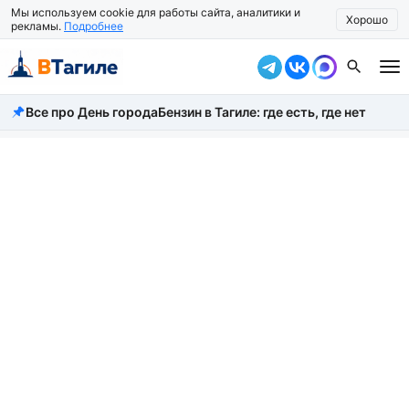
Мы используем cookie для работы сайта, аналитики и
Хорошо
рекламы.
Подробнее
Все про День города
Бензин в Тагиле: где есть, где нет
Все новости
Происшествия
Город
Власть
Жизнь
Экономика
Общество
Рассказать новость