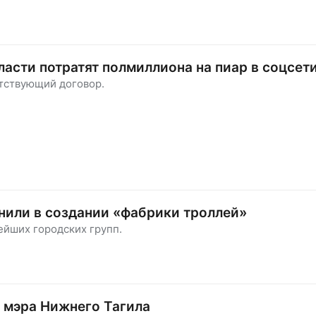
ласти потратят полмиллиона на пиар в соцсет
тствующий договор.
или в создании «фабрики троллей»
ейших городских групп.
р мэра Нижнего Тагила