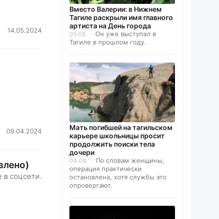
Вместо Валерии: в Нижнем
Тагиле раскрыли имя главного
артиста на День города
14.05.2024
Он уже выступал в
05.08
Тагиле в прошлом году.
Мать погибшей на тагильском
09.04.2024
карьере школьницы просит
продолжить поиски тела
дочери
По словам женщины,
04.08
влено)
операция практически
 в соцсети.
остановлена, хотя службы это
опровергают.