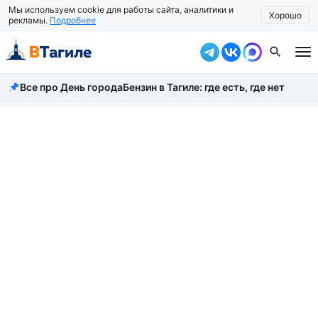
Мы используем cookie для работы сайта, аналитики и
Хорошо
рекламы.
Подробнее
Все про День города
Бензин в Тагиле: где есть, где нет
Все новости
Происшествия
Город
Власть
Жизнь
Экономика
Общество
Рассказать новость